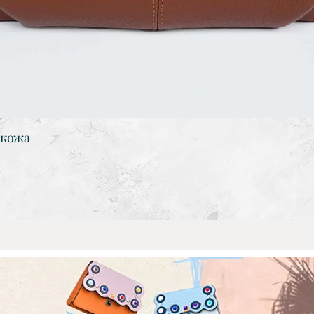
 кожа
Бърз преглед