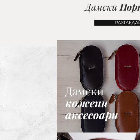
Дамски
Пор
РАЗГЛЕДА
Дамски
кожени
аксесоари