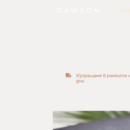
DAWSON
ЗА Н
truck
Изпращаме в рамките н
дни