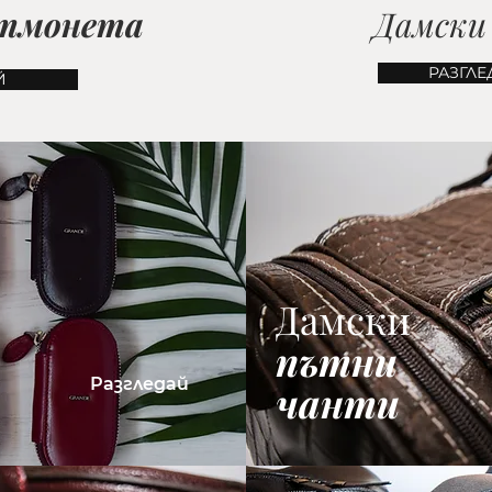
тмонета
Дамск
РАЗГЛЕ
Й
Дамски
пътни
Разгледай
чанти