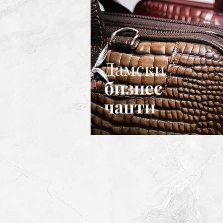
Дамски
бизнес
чанти