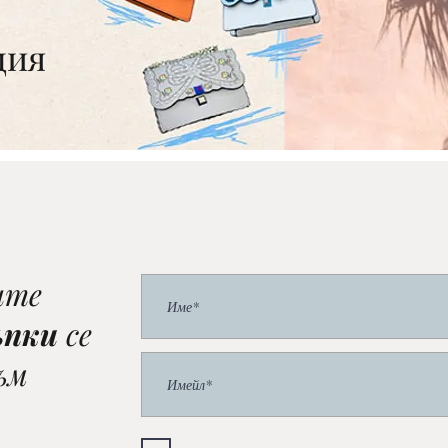
ция
ите
ъпки
се
ъм