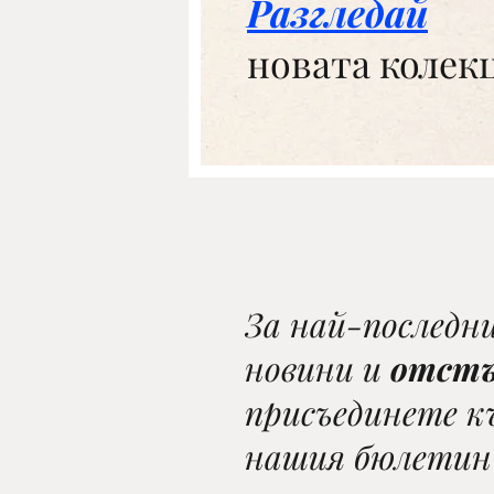
Разгледай
новата колек
За най-последн
новини и
отст
присъединете к
нашия бюлетин