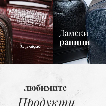
За Нея
Дамски
раници
Разгледай
любимите
Продукти