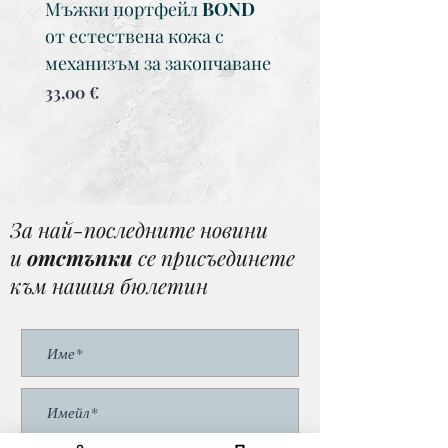
Мъжки портфейл BOND
Мъжки портфейл 
от естествена кожа с
от естествена кожа
механизъм за закопчаване
Цена
34,00 €
Цена
33,00 €
За най-последните новини
и
отстъпки
се присъединете
към нашия бюлетин