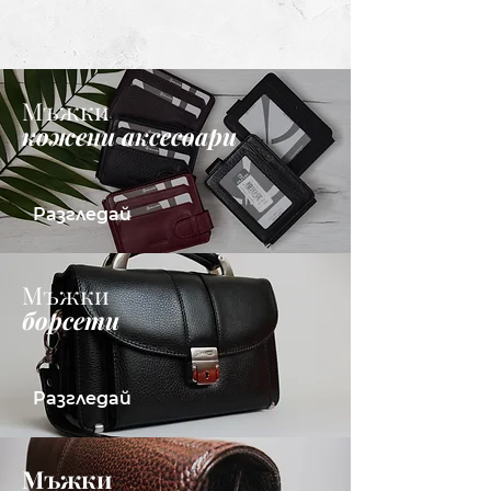
Мъжки
кожени аксесоари
Разгледай
Мъжки
борсети
Разгледай
Мъжки