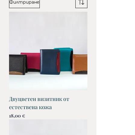
Филтриране
Двуцветен визитник от
естествена кожа
Цена
18,00 €