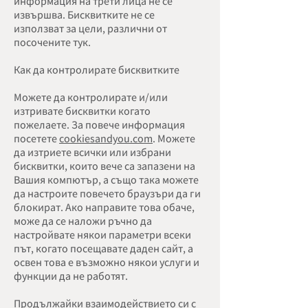
информация на трети лица не се
извършва. Бисквитките не се
използват за цели, различни от
посочените тук.
Как да контролирате бисквитките
Можете да контролирате и/или
изтривате бисквитки когато
пожелаете. За повече информация
посетете
cookiesandyou.com
. Можете
да изтриете всички или избрани
бисквитки, които вече са запазени на
Вашия компютър, а също така можете
да настроите повечето браузъри да ги
блокират. Ако направите това обаче,
може да се наложи ръчно да
настройвате някои параметри всеки
път, когато посещавате даден сайт, а
освен това е възможно някои услуги и
функции да не работят.
Продължайки взаимодействието си с