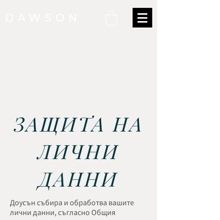
DAWSON
ЗАЩИТА НА
ЛИЧНИ
ДАННИ
Доусън събира и обработва вашите
лични данни, съгласно Общия