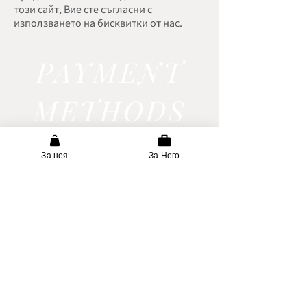
този сайт, Вие сте съгласни с
използването на бисквитки от нас.
PAYMENT
METHODS
За нея
За Него
За най-последните новини
и
отстъпки
се присъединете
към нашия бюлетин