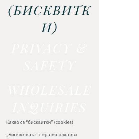
(БИСКВИТК
И)
PRIVACY &
SAFETY
WHOLESALE
INQUIRIES
Какво са “бисквитки” (cookies)
„Бисквитката“ е кратка текстова