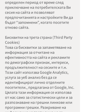
определен период от време след
приключване на потребителската Ви
сесия на сайта и позволяват
предпочитанията и настройките Ви да
бъдат “запомнени”, когато посетите
отново сайта.
Бисквитки на трета страна (Third Party
Cookies)
Това са бисквитки за запаметяване на
информация за отчитане на
ефективността на сайта и рекламите
по демографски признак, интереси,
продължителност на сесиите и т.н.
Този сайт използва Google Analytics,
услуга за уеб анализ без да се
идентифицират лично отделните
посетители., предлагана от Google, Inc.
Цялата тази информация се използва
от нас само за статистически цели и за
разпознаване на грешни линкове или
програмни грешки. Разкриване на