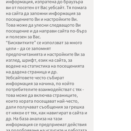
информация, изпратена до браузъра
ви от посетен от Вас уебсайт. Тя помага
на сайта да запомни информация за
посещението Ви и настройките Ви.
Това може да улесни следващото Ви
посещение и да направи сайта по-бърз
и полезен за Вас.
“Бисквитките” се използват за много
цели – да се запомнят
предпочитанията и настройките Ви за
изглед, шрифт, език на сайта, за
водене на статистика на посещенията
на дадена страница и др.
Уебсайтовете често събират
информация за начина, по който
потребителите взаимодействат с тях -
това може да включва страниците,
които хората посещават най-често,
дали получават съобщения за грешка
от някои от тях, как навигират в сайта и
др. На база анализа на тази
информация се предприемат действия
за подобряване на услугите и работата