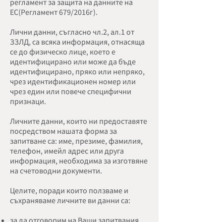
регламент за защита на данните на
ЕС(Регламент 679/2016г).
Лични данни, съгласно чл.2, ал.1 от
ЗЗЛД, са всяка информация, отнасяща
се до физическо лице, което е
идентифицирано или може да бъде
идентифицирано, пряко или непряко,
чрез идентификационен номер или
чрез един или повече специфични
признаци.
Личните данни, които ни предоставяте
посредством нашата форма за
запитване са: име, презиме, фамилия,
телефон, имейл адрес или друга
информация, необходима за изготвяне
на счетоводни документи.
Целите, поради които ползваме и
съхраняваме личните ви данни са:
за да отговорим на Ваши запитвания,