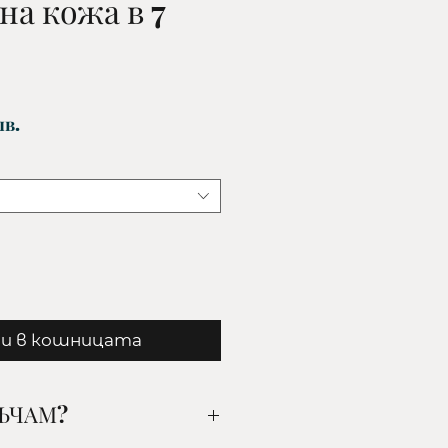
на кожа в 7
Цена
лв.
и в кошницата
РЪЧАМ?