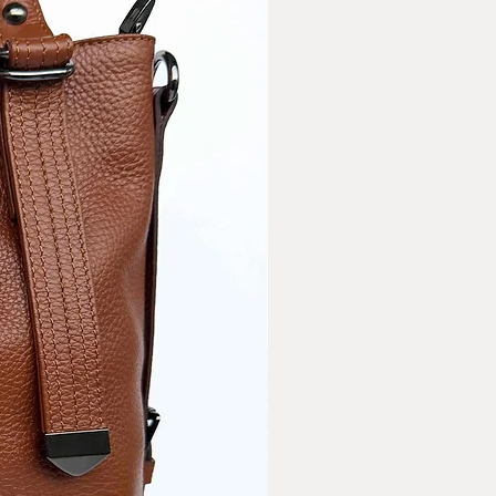
нформацията относно
 поръчаните артикули.
ласие с Общите условия и
верителност на сайта.
за доставка с ЕКОНТ
а достаква със СПИДИ