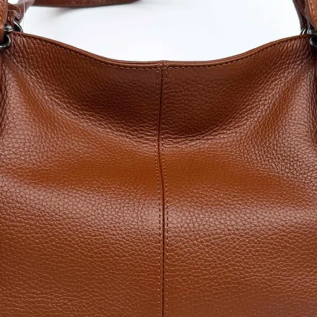
доставка.
5.Прочетете и
заплащането на
6.Преглед и съг
Политика за по
​*Изчисли цена 
*Изчисли цена з