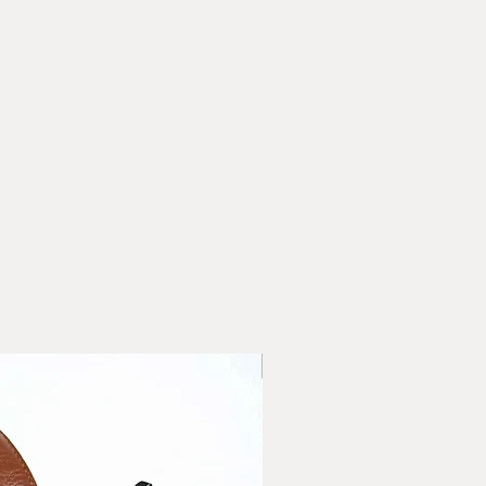
ания от вас артикул, цвят
го добавете в
н на доставка:
ОНТ- наложен платеж/поема
ИДИ- наложен платеж/
иента/
ОНТ- наложен платеж/
иента/
ИДИ- наложен платеж/
иента/
ни за доставка
с'' въведете адреса на
ерската фирма, която сте
НОВО
бирате опция доставка с
 "Адрес" въведете адреса
те да бъде доставена
ли сменете начина на