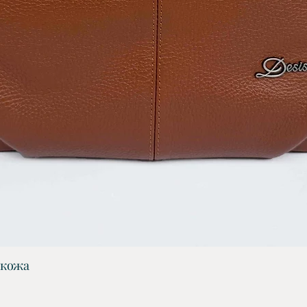
 кожа
Бърз преглед