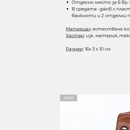
Отдясно място за 6 бр.
В средата- джоб с пласт
банкноти и 2 отделни 
Материал
: естествена ко
Хастар
: изк. материя, те
Размер
: 16x 3 x 10 см
НОВО