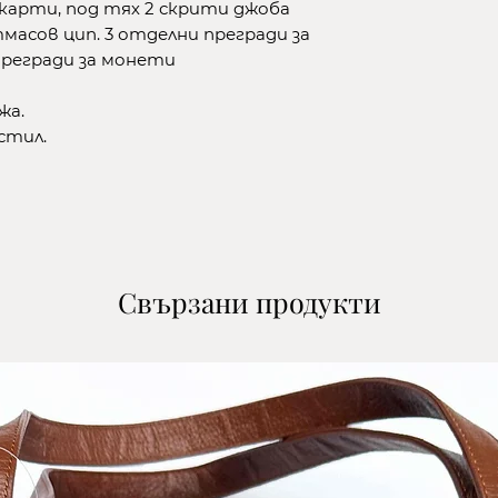
1. Изберете жел
 карти, под тях 2 скрити джоба
и количество и 
масов цип. 3 отделни прегради за
кошницата.
прегради за монети
2.Изберете начи
жа.
-до офис на ЕК
кстил.
се от клиента/
-до офис на СП
поема се от кл
-с куриер на ЕК
поема се от кл
-с куриер на СП
Свързани продукти
поема се от кл
3.Въведете дан
*В полето ''Адре
офисът на кури
избрали. Ако из
куриер в полето
на който желае
покупката.
4.Потвърдете и