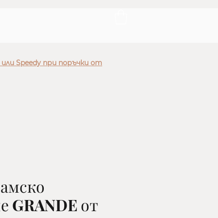
 или Speedy при поръчки от
дамско
е GRANDE от