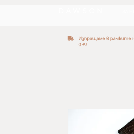
DAWSON
ЗА Н
truck
Изпращаме в рамките н
дни