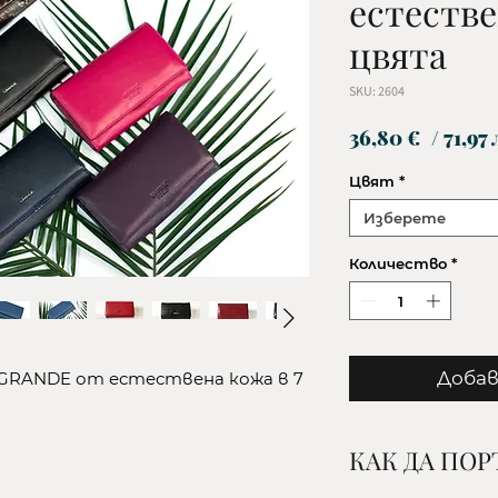
естестве
цвята
SKU: 2604
36,80 €
/ 71,97 
Цвят
*
Изберете
Количество
*
Добав
GRANDE от естествена кожа в 7
КАК ДА ПО