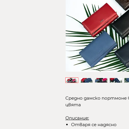
Средно дамско портмоне 
цвята
Описание:
Отваря се надясно