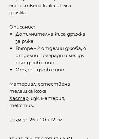
естествена кожа с къса
дръжка.
Описание:
Допълнителна къса дръжка
за ръка
Вътре - 2 отделни джоба, 4
отделни прегради и между
тях джоб с цип
Отзад - джоб с цип
Материал
: естествена
телешка кожа
Хастар
: изк. материя,
текстил.
Размер
: 26 х 20 х 12 см