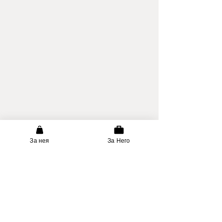
За нея
За Него