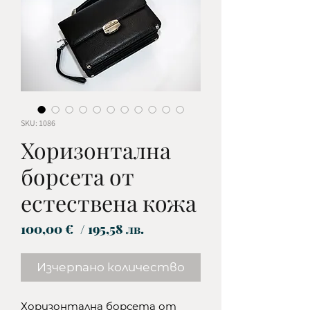
SKU: 1086
Хоризонтална
борсета от
естествена кожа
Цена
100,00 €
/ 195,58 лв.
Изчерпано количество
Хоризонтална борсета от