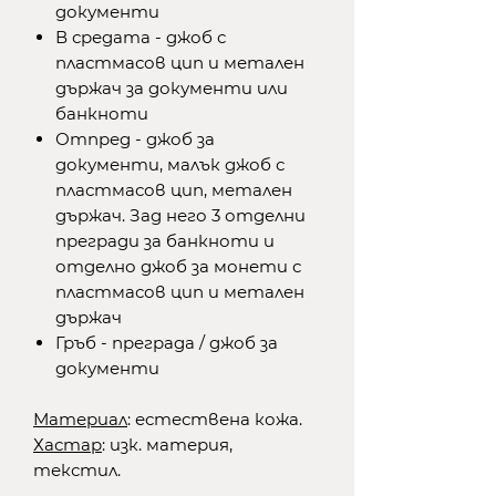
документи
В средата - джоб с
пластмасов цип и метален
държач за документи или
банкноти
Отпред - джоб за
документи, малък джоб с
пластмасов цип, метален
държач. Зад него 3 отделни
прегради за банкноти и
отделно джоб за монети с
пластмасов цип и метален
държач
Гръб - преграда / джоб за
документи
Материал
: естествена кожа.
Хастар
: изк. материя,
текстил.