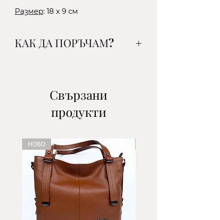
Размер
: 18 x 9 см
КАК ДА ПОРЪЧАМ?
1. Изберете желания от вас
артикул, цвят и количество и
го добавете в кошницата.
Свързани
2.Изберете начин на доставка:
продукти
-до офис на ЕКОНТ- наложен
платеж/поема се от клиента/
-до офис на СПИДИ- наложен
НОВО
НОВО
платеж/поема се от клиента/
-с куриер на ЕКОНТ- наложен
платеж/поема се от клиента/
-с куриер на СПИДИ- наложен
платеж/поема се от клиента/
3.Въведете данни за доставка
*В полето ''Адрес'' въведете