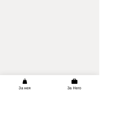
За нея
За Него