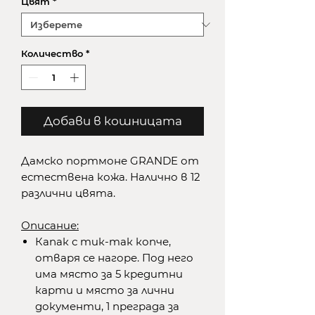
Цвят
*
Количество
*
Добави в кошницата
Дамско портмоне GRANDE от
естествена кожа. Налично в 12
различни цвята.
Описание:
Капак с тик-так копче,
отваря се нагоре. Под него
има място за 5 кредитни
карти и място за лични
документи, 1 преграда за