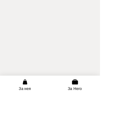
За нея
За Него