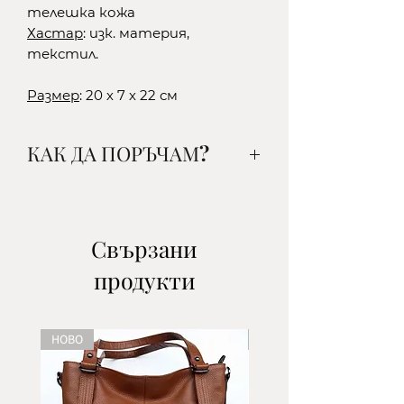
телешка кожа
Хастар
: изк. материя,
текстил.
Размер
: 20 х 7 х 22 см
КАК ДА ПОРЪЧАМ?
1. Изберете желания от вас
артикул, цвят и количество и
го добавете в кошницата.
Свързани
2.Изберете начин на доставка:
продукти
-до офис на ЕКОНТ- наложен
платеж/поема се от клиента/
-до офис на СПИДИ- наложен
НОВО
НОВО
платеж/поема се от клиента/
-с куриер на ЕКОНТ- наложен
платеж/поема се от клиента/