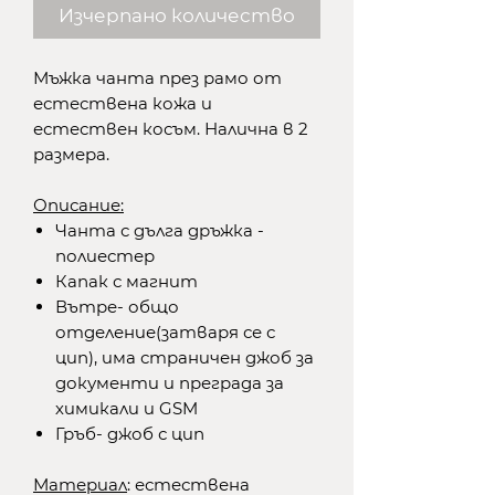
Изчерпано количество
Мъжка чанта през рамо от
естествена кожа и
естествен косъм. Налична в 2
размера.
Описание:
Чанта с дълга дръжка -
полиестер
Капак с магнит
Вътре- общо
отделение(затваря се с
цип), има страничен джоб за
документи и преграда за
химикали и GSM
Гръб- джоб с цип
Материал
: естествена