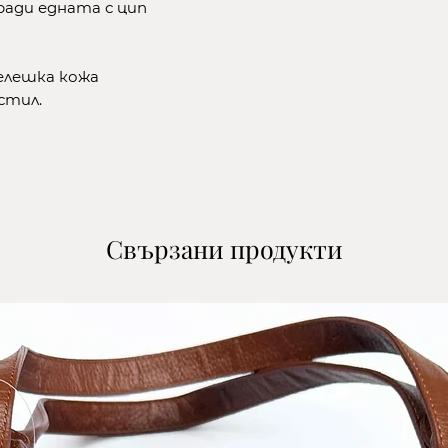
ради едната с цип
-с куриер на СП
поема се от кл
3.Въведете дан
елешка кожа
*В полето ''Адре
кстил.
офисът на кури
избрали. Ако из
куриер в полето
на който желае
покупката.
4.Потвърдете и
доставка.
Свързани продукти
5.Прочетете и
заплащането на
6.Преглед и съг
Политика за по
​*Изчисли цена 
*Изчисли цена з