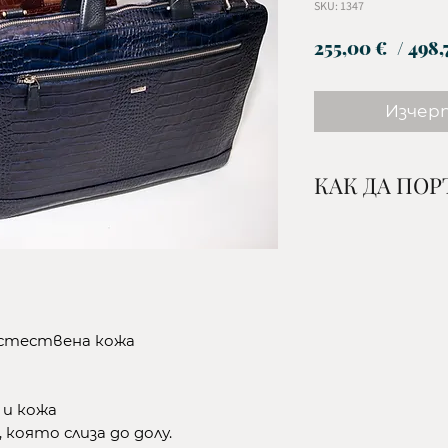
SKU: 1347
255,00 €
/ 498,
Изчер
КАК ДА ПО
1. Изберете жел
и количество и 
кошницата.
2.Изберете начи
-до офис на ЕК
естествена кожа
се от клиента/
-до офис на СП
поема се от кл
 и кожа
-с куриер на ЕК
 която слиза до долу.
поема се от кл