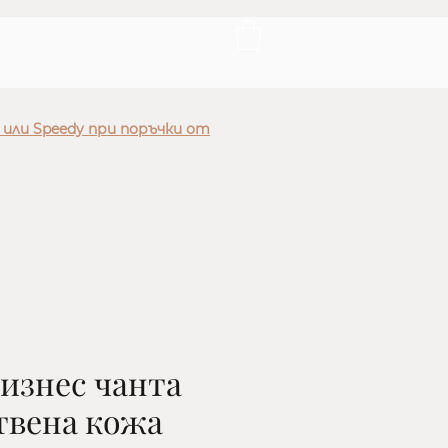
 или Speedy при поръчки от
изнес чанта
твена кожа