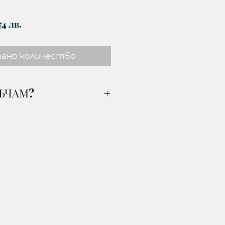
Цена
74 лв.
пано количество
РЪЧАМ?
ания от вас артикул, цвят
го добавете в
н на доставка:
ОНТ- наложен платеж/поема
ИДИ- наложен платеж/
иента/
ОНТ- наложен платеж/
иента/