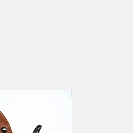
ИДИ- наложен платеж/
иента/
ни за доставка
с'' въведете адреса на
ерската фирма, която сте
бирате опция доставка с
 "Адрес" въведете адреса
те да бъде доставена
ли сменете начина на
нформацията относно
 поръчаните артикули.
ласие с Общите условия и
НОВО
верителност на сайта.
за доставка с ЕКОНТ
а достаква със СПИДИ