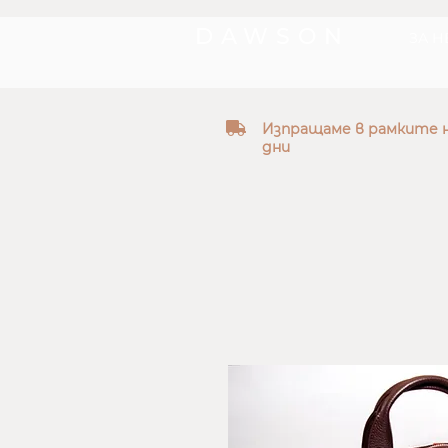
DAWSON
ЗА Н
truck
Изпращаме в рамките н
дни