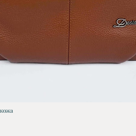
 кожа
Бърз преглед