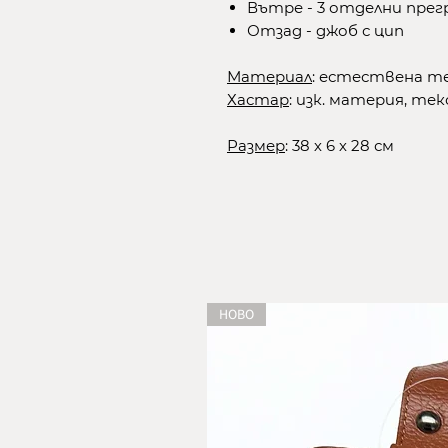
Вътре - 3 отделни прег
Отзад - джоб с цип
Материал
: естествена т
Хастар
: изк. материя, те
Размер
: 38 х 6 х 28 см
НОВО