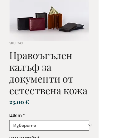
SKU: 743
Правоъгълен
калъф за
документи от
естествена кожа
Цена
23,00 €
Цвят
*