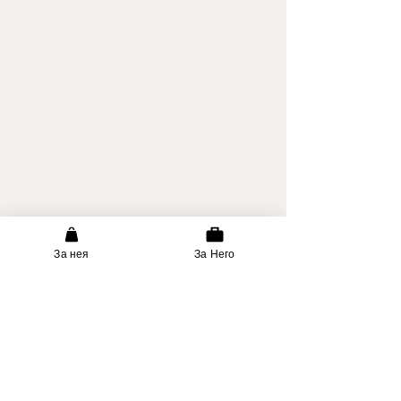
За нея
За Него