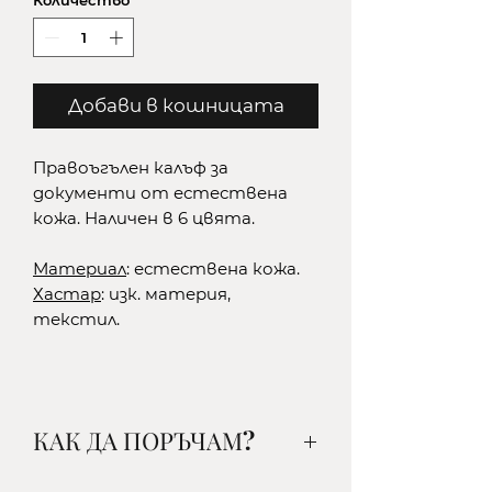
Количество
*
Добави в кошницата
Правоъгълен калъф за
документи от естествена
кожа. Наличен в 6 цвята.
Материал
: естествена кожа.
Хастар
: изк. материя,
текстил.
КАК ДА ПОРЪЧАМ?
1. Изберете желания от вас