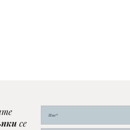
ите
ъпки
се