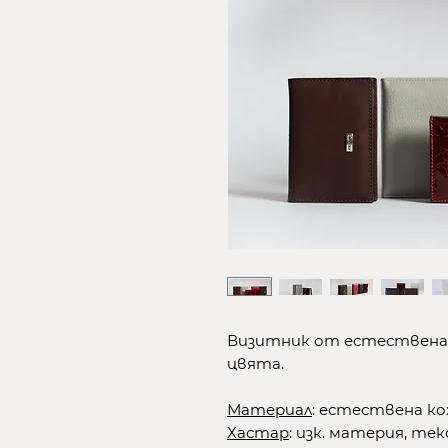
Визитник от естествена к
цвята.
Материал
: естествена ко
Хастар
: изк. материя, те