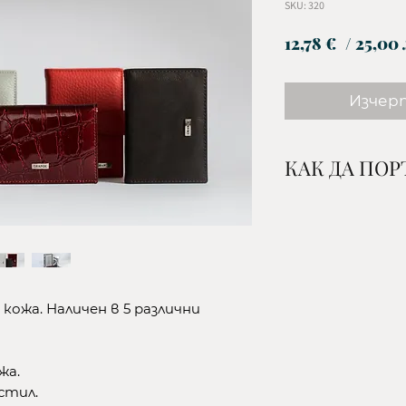
SKU: 320
12,78 €
/ 25,00 
Изчер
КАК ДА ПО
1. Изберете жел
и количество и 
кошницата.
2.Изберете начи
-до офис на ЕК
ожа. Наличен в 5 различни
се от клиента/
-до офис на СП
поема се от кл
жа.
-с куриер на ЕК
кстил.
поема се от кл