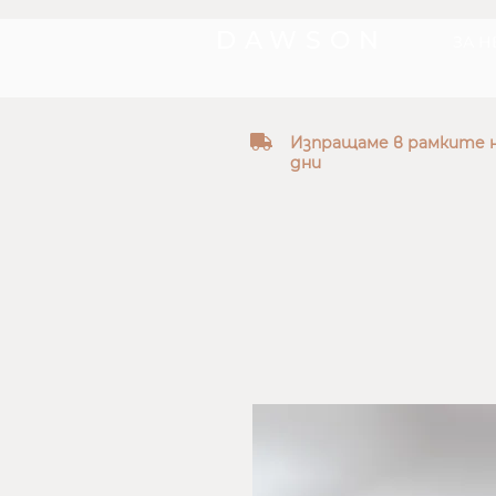
DAWSON
ЗА Н
truck
Изпращаме в рамките н
дни