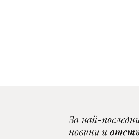
За най-последн
новини и
отст