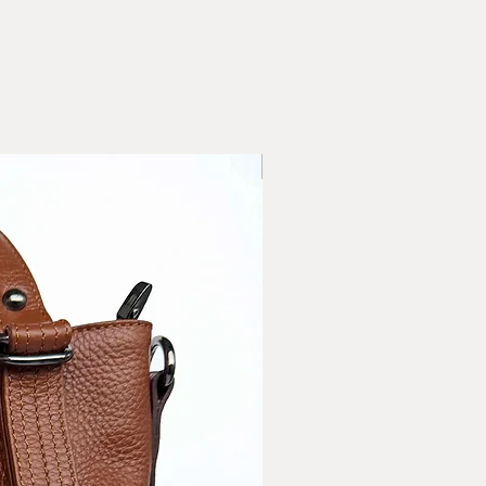
ИДИ- наложен платеж/
иента/
ни за доставка
с'' въведете адреса на
ерската фирма, която сте
бирате опция доставка с
 "Адрес" въведете адреса
НОВО
те да бъде доставена
ли сменете начина на
нформацията относно
 поръчаните артикули.
ласие с Общите условия и
верителност на сайта.
за доставка с ЕКОНТ
а достаква със СПИДИ