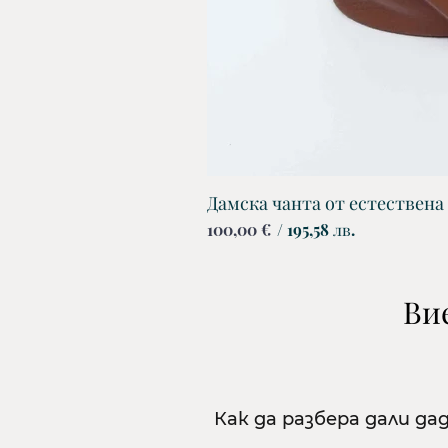
Дамска чанта от естествена
Цена
100,00 €
/ 195,58 лв.
Вие
Как да разбера дали да