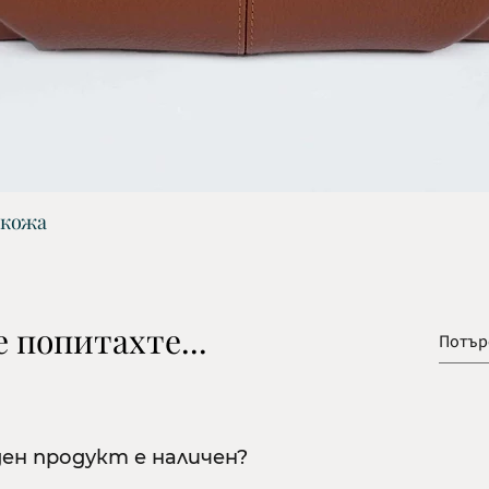
 кожа
Бърз преглед
 попитахте...
ден продукт е наличен?