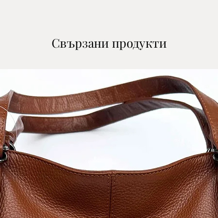
-с куриер на СП
поема се от кл
3.Въведете дан
Свързани продукти
*В полето ''Адре
офисът на кури
избрали. Ако из
куриер в полето
на който желае
покупката.
4.Потвърдете и
доставка.
5.Прочетете и
заплащането на
6.Преглед и съг
Политика за по
​*Изчисли цена 
*Изчисли цена з