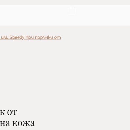
 или Speedy при поръчки от
к от
ена кожа