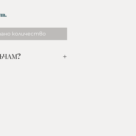
Цена
лв.
пано количество
РЪЧАМ?
ания от вас артикул, цвят
го добавете в
н на доставка:
ОНТ- наложен платеж/поема
ИДИ- наложен платеж/
иента/
ОНТ- наложен платеж/
иента/