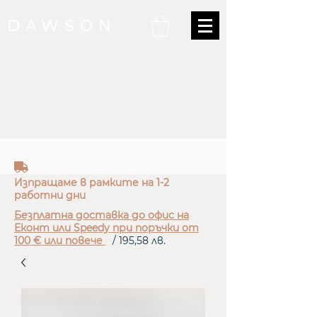
DAWSON
truck
Изпращаме в рамките на 1-2
работни дни
Безплатна доставка до офис на
Еконт или Speedy при поръчки от
100 € или повече
/ 195,58 лв.