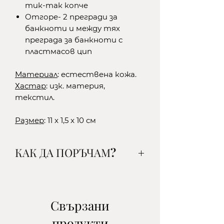
тик-так копче
Отгоре- 2 прегради за
банкноти и между тях
преграда за банкноти с
пластмасов цип
Материал
: естествена кожа.
Хастар
: изк. материя,
текстил.
Размер
: 11 x 1,5 x 10 см
КАК ДА ПОРЪЧАМ?
1. Изберете желания от вас
артикул, цвят и количество и
го добавете в кошницата.
Свързани
2.Изберете начин на доставка:
продукти