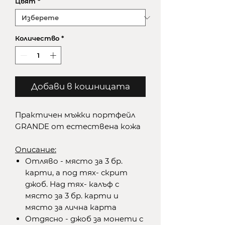
Цвят
*
Количество
*
Добави в кошницата
Практичен мъжки портфейл
GRANDE от естествена кожа
Описание:
Отляво - място за 3 бр.
карти, а под тях- скрит
джоб. Над тях- калъф с
място за 3 бр. карти и
място за лична карта
Отдясно - джоб за монети с