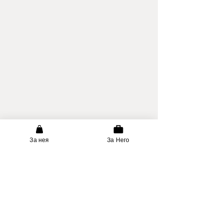
За нея
За Него