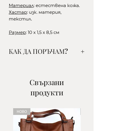
Материал
: естествена кожа.
Хастар
: изк. материя,
текстил.
Размер
: 10 x 1,5 x 8,5 см
КАК ДА ПОРЪЧАМ?
1. Изберете желания от вас
артикул, цвят и количество и
го добавете в кошницата.
Свързани
2.Изберете начин на доставка:
продукти
-до офис на ЕКОНТ- наложен
платеж/поема се от клиента/
-до офис на СПИДИ- наложен
НОВО
НОВО
платеж/поема се от клиента/
-с куриер на ЕКОНТ- наложен
платеж/поема се от клиента/