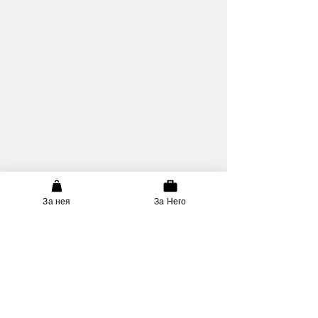
За нея
За Него