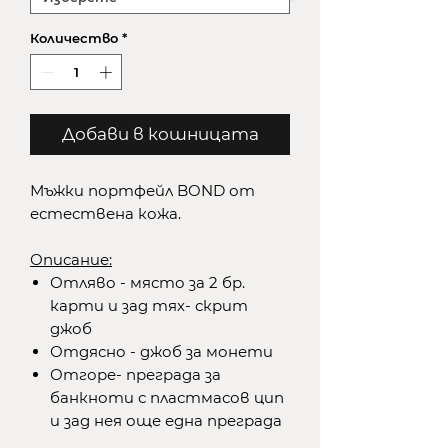
Количество
*
Добави в кошницата
Мъжки портфейл BOND от
естествена кожа.
Описание:
Отляво - място за 2 бр.
карти и зад тях- скрит
джоб
Отдясно - джоб за монети
Отгоре- преграда за
банкноти с пластмасов цип
и зад нея още една преграда