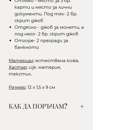
Отляво - място за 3 бр.
карти и място за лични
документи. Под тях- 2 бр.
скрит джоб
Отдясно - джоб за монети, а
под него- 2 бр. скрит джоб
Отгоре- 2 прегради за
банкноти
Материал
: естествена кожа.
Хастар
: изк. материя,
текстил.
Размер
: 12 x 1,5 x 9 см
КАК ДА ПОРЪЧАМ?
1. Изберете желания от вас
артикул, цвят и количество и