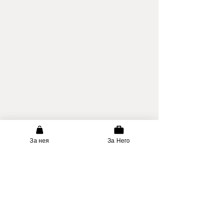
За нея
За Него