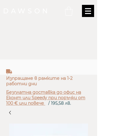
DAWSON
truck
Изпращаме в рамките на 1-2
работни дни
Безплатна доставка до офис на
Еконт или Speedy при поръчки от
100 € или повече
/ 195,58 лв.