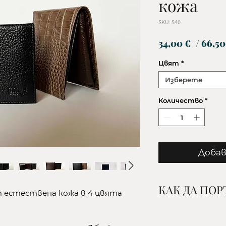
кожа
SKU: 540
34,00 €
/ 66,50
Цвят
*
Изберете
Количество
*
Добав
КАК ДА ПО
 естествена кожа в 4 цвята
1. Изберете жел
и количество и 