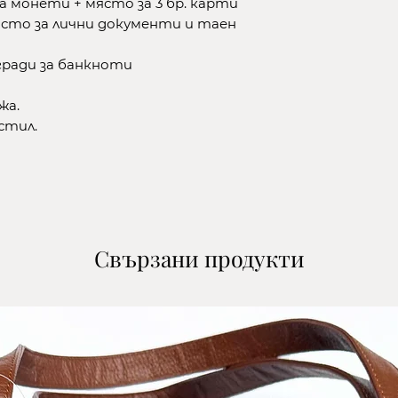
а монети + място за 3 бр. карти
кошницата.
място за лични документи и таен
2.Изберете начи
гради за банкноти
-до офис на ЕК
се от клиента/
жа.
-до офис на СП
кстил.
поема се от кл
-с куриер на ЕК
поема се от кл
-с куриер на СП
поема се от кл
3.Въведете дан
*В полето ''Адре
Свързани продукти
офисът на кури
избрали. Ако из
куриер в полето
на който желае
покупката.
4.Потвърдете и
доставка.