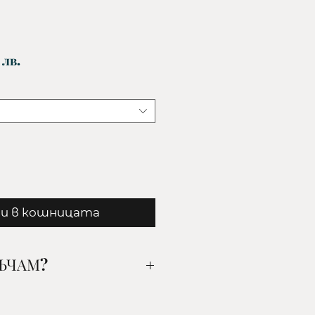
Цена
 лв.
и в кошницата
РЪЧАМ?
ания от вас артикул, цвят
го добавете в