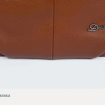
 кожа
Бърз преглед