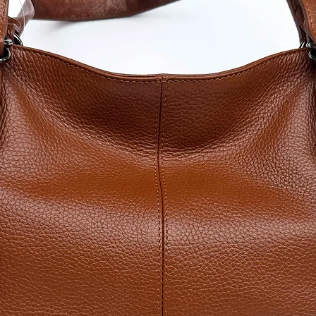
5.Прочетете и
заплащането на
6.Преглед и съг
Политика за по
​*Изчисли цена 
*Изчисли цена з