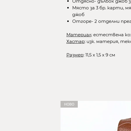
Отдясно- дълбок джоб з
Място за 3 бр. карти, 
джоб
Отгоре- 2 отделни пре
Материал
: естествена ко
Хастар
: изк. материя, те
Размер
: 11,5 x 1,5 x 9 см
НОВО