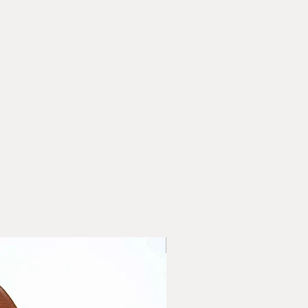
н на доставка:
ОНТ- наложен платеж/поема
ИДИ- наложен платеж/
иента/
ОНТ- наложен платеж/
иента/
ИДИ- наложен платеж/
иента/
ни за доставка
с'' въведете адреса на
ерската фирма, която сте
бирате опция доставка с
 "Адрес" въведете адреса
НОВО
те да бъде доставена
ли сменете начина на