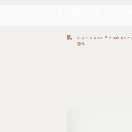
DAWSON
ЗА Н
truck
Изпращаме в рамките н
дни