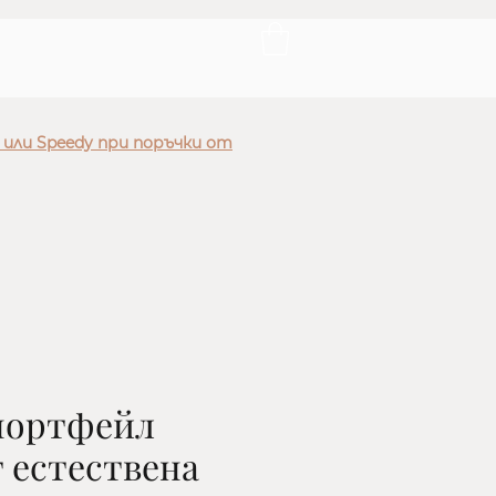
 или Speedy при поръчки от
портфейл
 естествена