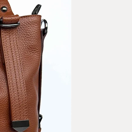
нформацията относно
 поръчаните артикули.
ласие с Общите условия и
верителност на сайта.
за доставка с ЕКОНТ
а достаква със СПИДИ