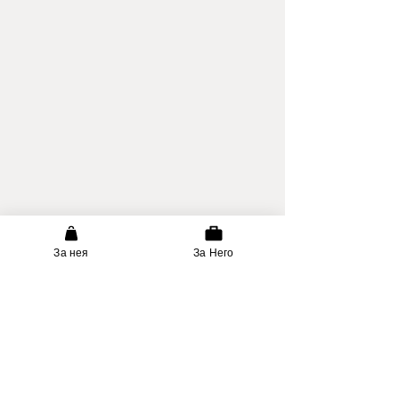
За нея
За Него