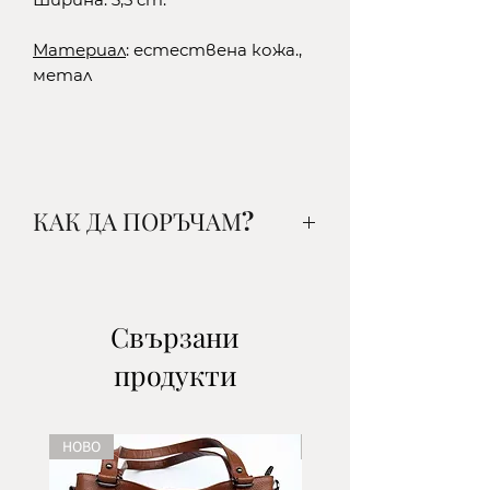
Материал
: естествена кожа.,
метал
КАК ДА ПОРЪЧАМ?
1. Изберете желания от вас
артикул, цвят и количество и
го добавете в кошницата.
Свързани
2.Изберете начин на доставка:
продукти
-до офис на ЕКОНТ- наложен
платеж/поема се от клиента/
-до офис на СПИДИ- наложен
НОВО
НОВО
платеж/поема се от клиента/
-с куриер на ЕКОНТ- наложен