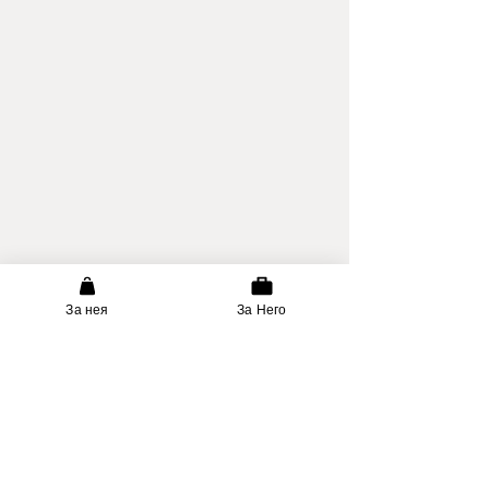
За нея
За Него