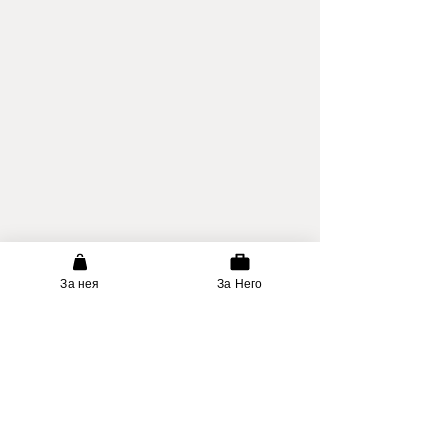
За нея
За Него