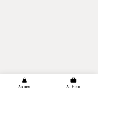
За нея
За Него