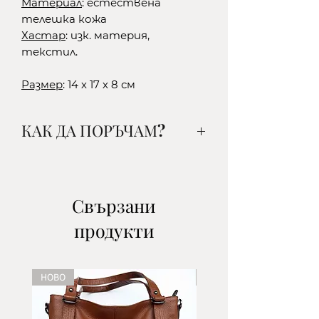
Материал
: естествена
телешка кожа
Хастар
: изк. материя,
текстил.
Размер
: 14 х 17 х 8 см
КАК ДА ПОРЪЧАМ?
1. Изберете желания от вас
артикул, цвят и количество и
го добавете в кошницата.
Свързани
2.Изберете начин на доставка:
продукти
-до офис на ЕКОНТ- наложен
платеж/поема се от клиента/
-до офис на СПИДИ- наложен
НОВО
НОВО
платеж/поема се от клиента/
-с куриер на ЕКОНТ- наложен
платеж/поема се от клиента/