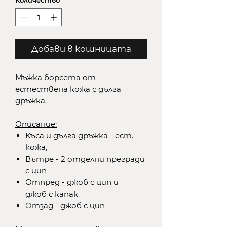
Количество
*
Добави в кошницата
Мъжка борсета от
естествена кожа с дълга
дръжка.
Описание:
Къса и дълга дръжка - ест.
кожа,
Вътре - 2 отделни прегради
с цип
Отпред - джоб с цип и
джоб с капак
Отзад - джоб с цип