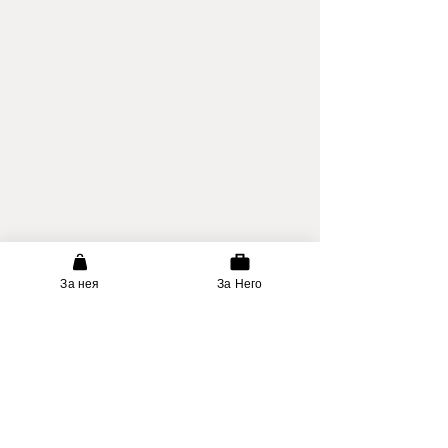
За нея
За Него