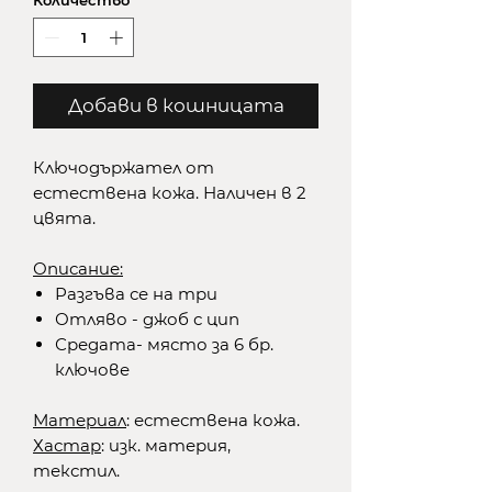
Количество
*
Добави в кошницата
Ключодържател от
естествена кожа. Наличен в 2
цвята.
Описание:
Разгъва се на три
Отляво - джоб с цип
Средата- място за 6 бр.
ключове
Материал
: естествена кожа.
Хастар
: изк. материя,
текстил.