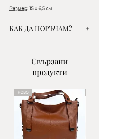
Размер
: 15 x 6,5 см
КАК ДА ПОРЪЧАМ?
1. Изберете желания от вас
артикул, цвят и количество и
го добавете в кошницата.
Свързани
2.Изберете начин на доставка:
продукти
-до офис на ЕКОНТ- наложен
платеж/поема се от клиента/
-до офис на СПИДИ- наложен
НОВО
НОВО
платеж/поема се от клиента/
-с куриер на ЕКОНТ- наложен
платеж/поема се от клиента/
-с куриер на СПИДИ- наложен
платеж/поема се от клиента/
3.Въведете данни за доставка
*В полето ''Адрес'' въведете