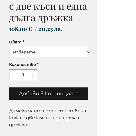
с две къси и една
дълга дръжка
Цена
108,00 €
/ 211,23 лв.
Цвят
*
Количество
*
Добави в кошницата
Дамска чанта от естествена
кожа с две къси и една дълга
дръжка: