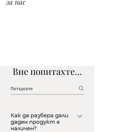
за нас
условия и Политика за
поверителност на сайта.
​*Изчисли цена за доставка с
ЕКОНТ
*Изчисли цена за достаква със
СПИДИ
Вие попитахте...
Как да разбера дали
даден продукт е
наличен?