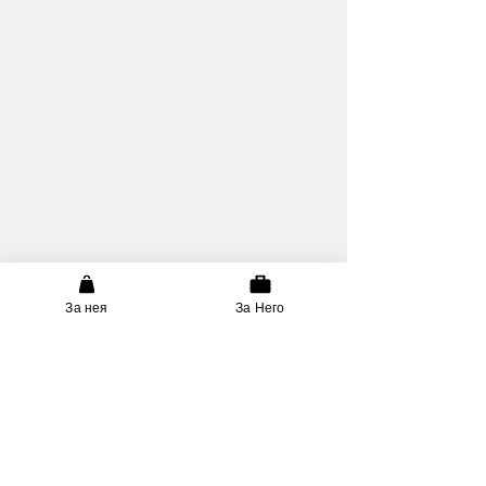
За нея
За Него