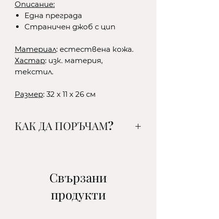
Описание:
Една преграда
Страничен джоб с цип
Материал
: естествена кожа.
Хастар
: изк. материя,
текстил.
Размер
: 32 х 11 х 26 см
КАК ДА ПОРЪЧАМ?
1. Изберете желания от вас
артикул, цвят и количество и
го добавете в кошницата.
Свързани
2.Изберете начин на доставка:
продукти
-до офис на ЕКОНТ- наложен
платеж/поема се от клиента/