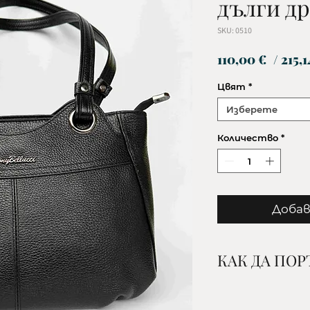
дълги д
SKU: 0510
110,00 €
/ 215,1
Цвят
*
Изберете
Количество
*
Добав
КАК ДА ПО
1. Изберете жел
и количество и 