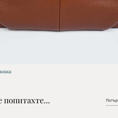
 кожа
Бърз преглед
 попитахте...