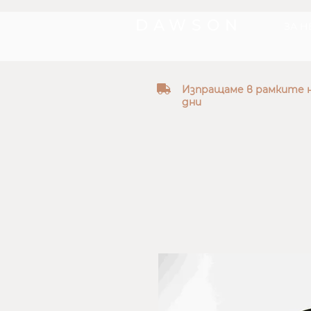
DAWSON
ЗА Н
truck
Изпращаме в рамките н
дни