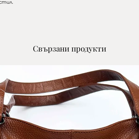
5.Прочетете и
кстил.
заплащането на
6.Преглед и съг
Политика за по
​*Изчисли цена 
*Изчисли цена з
Свързани продукти