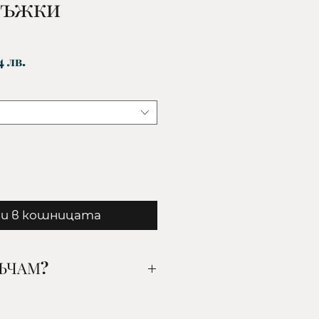
ръжки
Цена
4 лв.
и в кошницата
РЪЧАМ?
ания от вас артикул, цвят
го добавете в