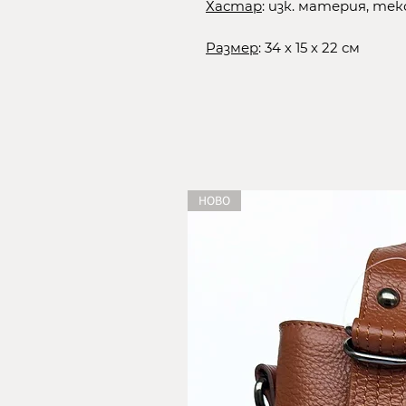
Хастар
: изк. материя, те
Размер
: 34 х 15 х 22 см
НОВО