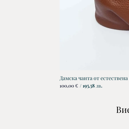
Дамска чанта от естествена
Цена
100,00 €
/ 195,58 лв.
Вие