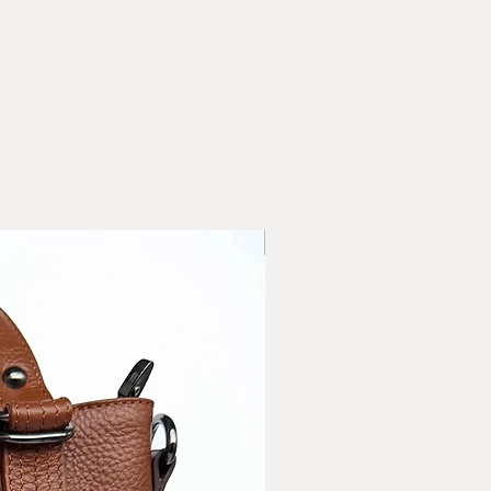
нформацията относно
 поръчаните артикули.
ласие с Общите условия и
верителност на сайта.
за доставка с ЕКОНТ
а достаква със СПИДИ
НОВО