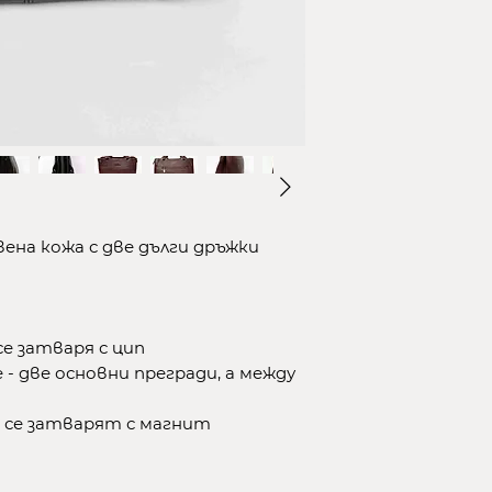
кошницата.
2.Изберете начи
-до офис на ЕК
се от клиента/
-до офис на СП
поема се от кл
-с куриер на ЕК
поема се от кл
-с куриер на СП
на кожа с две дълги дръжки
поема се от кл
3.Въведете дан
*В полето ''Адре
офисът на кури
е затваря с цип
избрали. Ако из
- две основни прегради, а между
куриер в полето
на който желае
 се затварят с магнит
покупката.
4.Потвърдете и
доставка.