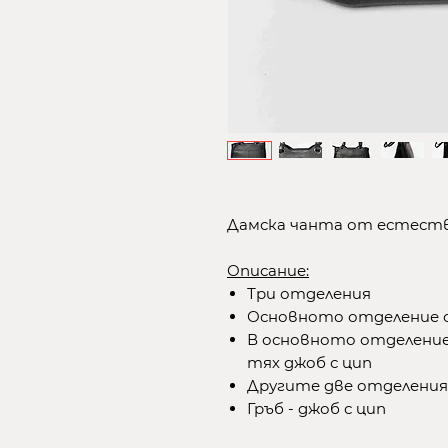
Дамска чанта от естестве
Описание:
Три отделения
Основното отделение с
В основното отделение 
тях джоб с цип
Другите две отделения
Гръб - джоб с цип